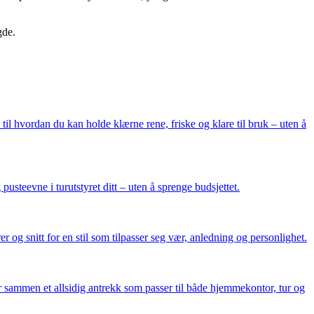
gde.
il hvordan du kan holde klærne rene, friske og klare til bruk – uten å
usteevne i turutstyret ditt – uten å sprenge budsjettet.
 og snitt for en stil som tilpasser seg vær, anledning og personlighet.
r sammen et allsidig antrekk som passer til både hjemmekontor, tur og