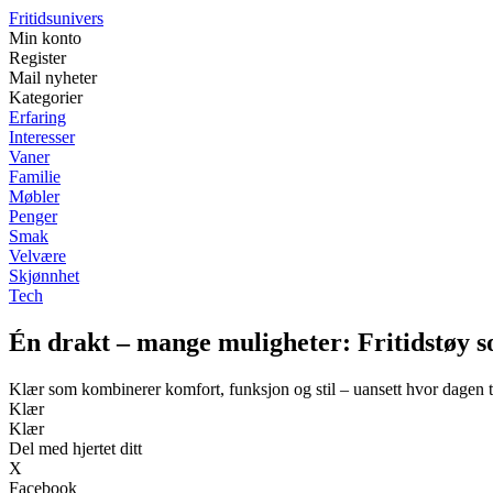
Fritidsunivers
Min konto
Register
Mail nyheter
Kategorier
Erfaring
Interesser
Vaner
Familie
Møbler
Penger
Smak
Velvære
Skjønnhet
Tech
Én drakt – mange muligheter: Fritidstøy s
Klær som kombinerer komfort, funksjon og stil – uansett hvor dagen 
Klær
Klær
Del med hjertet ditt
X
Facebook