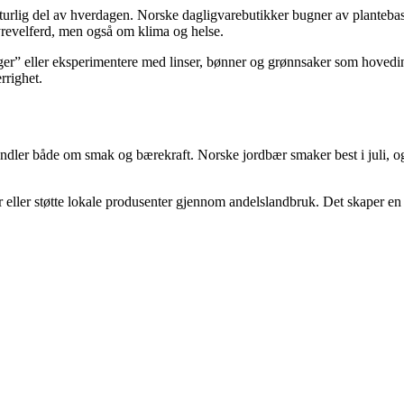
aturlig del av hverdagen. Norske dagligvarebutikker bugner av plantebasert
yrevelferd, men også om klima og helse.
 dager” eller eksperimentere med linser, bønner og grønnsaker som hoved
rrighet.
andler både om smak og bærekraft. Norske jordbær smaker best i juli, og
eller støtte lokale produsenter gjennom andelslandbruk. Det skaper en