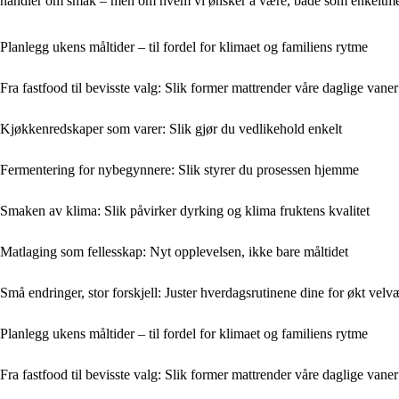
handler om smak – men om hvem vi ønsker å være, både som enkeltm
Planlegg ukens måltider – til fordel for klimaet og familiens rytme
Fra fastfood til bevisste valg: Slik former mattrender våre daglige vaner
Kjøkkenredskaper som varer: Slik gjør du vedlikehold enkelt
Fermentering for nybegynnere: Slik styrer du prosessen hjemme
Smaken av klima: Slik påvirker dyrking og klima fruktens kvalitet
Matlaging som fellesskap: Nyt opplevelsen, ikke bare måltidet
Små endringer, stor forskjell: Juster hverdagsrutinene dine for økt velv
Planlegg ukens måltider – til fordel for klimaet og familiens rytme
Fra fastfood til bevisste valg: Slik former mattrender våre daglige vaner