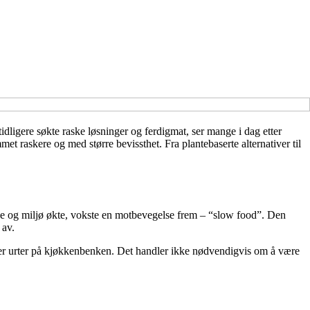
 tidligere søkte raske løsninger og ferdigmat, ser mange i dag etter
et raskere og med større bevissthet. Fra plantebaserte alternativer til
else og miljø økte, vokste en motbevegelse frem – “slow food”. Den
 av.
rker urter på kjøkkenbenken. Det handler ikke nødvendigvis om å være