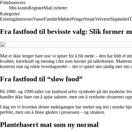
Fritidsunivers
Min konto
Register
Mail nyheter
Kategorier
Erfaring
Interesser
Vaner
Familie
Møbler
Penger
Smak
Velvære
Skjønnhet
T
Fra fastfood til bevisste valg: Slik former 
Mat er ikke lenger bare noe vi spiser for å bli mette – den har blitt et u
kvalitet, bærekraft og mening i det som havner på tallerkenen. Mattrende
kortreist mat og enkle hverdagsretter – det vi spiser sier stadig mer om v
Fra fastfood til “slow food”
På 1980- og 1990-tallet var fastfood selve symbolet på det moderne live
handler ikke bare om å spise saktere, men om å verdsette råvarenes oppri
I dag ser vi hvordan denne tankegangen har sneket seg inn i norske hje
perfekt, men om å finne gleden i prosessen – og smaken.
Plantebasert mat som ny normal