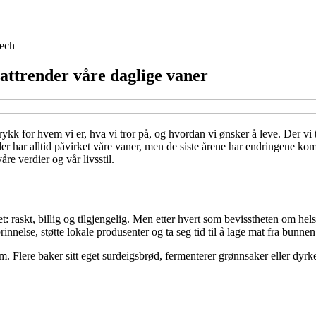
ech
mattrender våre daglige vaner
ttrykk for hvem vi er, hva vi tror på, og hvordan vi ønsker å leve. Der vi
r har alltid påvirket våre vaner, men de siste årene har endringene komm
åre verdier og vår livsstil.
t: raskt, billig og tilgjengelig. Men etter hvert som bevisstheten om h
nnelse, støtte lokale produsenter og ta seg tid til å lage mat fra bunnen
m. Flere baker sitt eget surdeigsbrød, fermenterer grønnsaker eller dy