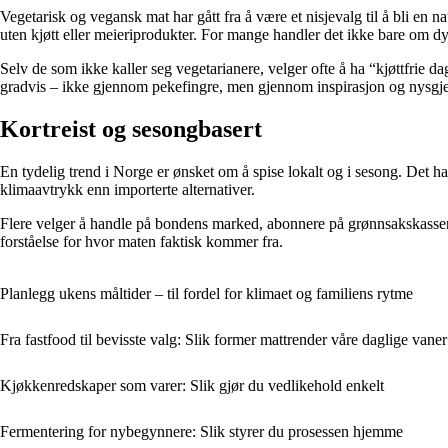
Vegetarisk og vegansk mat har gått fra å være et nisjevalg til å bli en n
uten kjøtt eller meieriprodukter. For mange handler det ikke bare om d
Selv de som ikke kaller seg vegetarianere, velger ofte å ha “kjøttfrie
gradvis – ikke gjennom pekefingre, men gjennom inspirasjon og nysgje
Kortreist og sesongbasert
En tydelig trend i Norge er ønsket om å spise lokalt og i sesong. Det h
klimaavtrykk enn importerte alternativer.
Flere velger å handle på bondens marked, abonnere på grønnsakskasser 
forståelse for hvor maten faktisk kommer fra.
Planlegg ukens måltider – til fordel for klimaet og familiens rytme
Fra fastfood til bevisste valg: Slik former mattrender våre daglige vaner
Kjøkkenredskaper som varer: Slik gjør du vedlikehold enkelt
Fermentering for nybegynnere: Slik styrer du prosessen hjemme