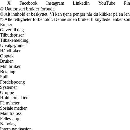
X
Facebook
Instagram
LinkedIn
YouTube
Pin
© Uautorisert bruk er forbudt.
© Alt innhold er beskyttet. Vi kan tjene penger når du klikker på en lenk
© Alle rettigheter forbeholdt. Denne siden bruker tilknyttede lenker som 
Emner
Gaver til deg
Tilbudspriser
Tilbakemelding
Utvalgsguider
Håndbøker
Opptak
Bruker
Min bruker
Betaling
Spill
Fordelspoeng
Systemer
Gruppe
Hold kontakten
Få nyheter
Sosiale medier
Mail fra oss
Fellesskap
Nabolag
Intern navigasjon