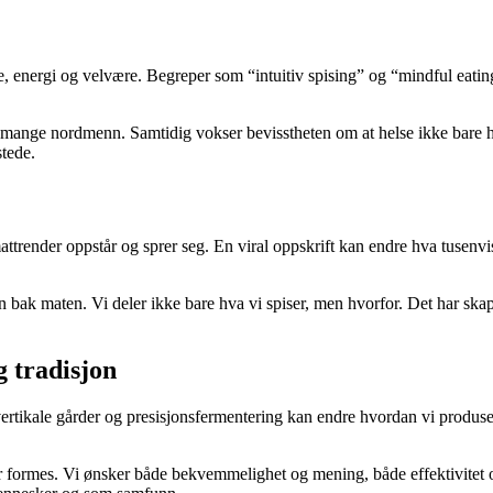
 energi og velvære. Begreper som “intuitiv spising” og “mindful eating” h
r mange nordmenn. Samtidig vokser bevisstheten om at helse ikke bare h
stede.
trender oppstår og sprer seg. En viral oppskrift kan endre hva tusenvis
 bak maten. Vi deler ikke bare hva vi spiser, men hvorfor. Det har skapt e
 tradisjon
ertikale gårder og presisjonsfermentering kan endre hvordan vi produsere
r formes. Vi ønsker både bekvemmelighet og mening, både effektivitet og