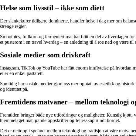
Helse som livsstil – ikke som diett
Der slankekurer tidligere dominerte, handler helse i dag mer om balanse,
strenge regler.
Smoothies, fullkorn og fermentert mat har blitt en del av hverdagen fo
et pusterom i en travel hverdag – en anledning til å roe ned og være til 
Sosiale medier som drivkraft
Instagram, TikTok og YouTube har fått enorm innflytelse på hvordan mat
eller en enkel pastarett.
Samtidig har sosiale medier gjort oss mer opptatt av estetikk og historien
og identitet på.
Fremtidens matvaner – mellom teknologi og
Fremtiden bringer både nye utfordringer og muligheter. Kunstig kjøtt, v
hjemmelaget mat, gamle oppskrifter og fellesskap rundt bordet.
Det er nettopp i spennet mellom teknologi og tradisjon at våre matvane