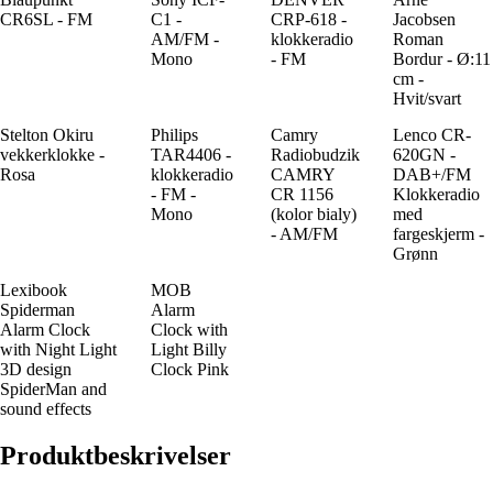
CR6SL - FM
C1 -
CRP-618 -
Jacobsen
AM/FM -
klokkeradio
Roman
Mono
- FM
Bordur - Ø:11
cm -
Hvit/svart
Stelton Okiru
Philips
Camry
Lenco CR-
vekkerklokke -
TAR4406 -
Radiobudzik
620GN -
Rosa
klokkeradio
CAMRY
DAB+/FM
- FM -
CR 1156
Klokkeradio
Mono
(kolor bialy)
med
- AM/FM
fargeskjerm -
Grønn
Lexibook
MOB
Spiderman
Alarm
Alarm Clock
Clock with
with Night Light
Light Billy
3D design
Clock Pink
SpiderMan and
sound effects
Produktbeskrivelser