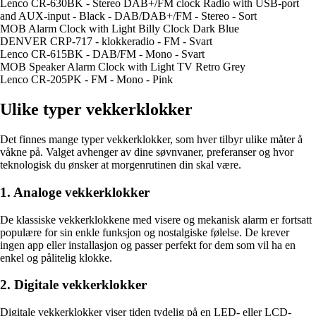
Lenco CR-630BK - Stereo DAB+/FM clock Radio with USB-port
and AUX-input - Black - DAB/DAB+/FM - Stereo - Sort
MOB Alarm Clock with Light Billy Clock Dark Blue
DENVER CRP-717 - klokkeradio - FM - Svart
Lenco CR-615BK - DAB/FM - Mono - Svart
MOB Speaker Alarm Clock with Light TV Retro Grey
Lenco CR-205PK - FM - Mono - Pink
Ulike typer vekkerklokker
Det finnes mange typer vekkerklokker, som hver tilbyr ulike måter å
våkne på. Valget avhenger av dine søvnvaner, preferanser og hvor
teknologisk du ønsker at morgenrutinen din skal være.
1. Analoge vekkerklokker
De klassiske vekkerklokkene med visere og mekanisk alarm er fortsatt
populære for sin enkle funksjon og nostalgiske følelse. De krever
ingen app eller installasjon og passer perfekt for dem som vil ha en
enkel og pålitelig klokke.
2. Digitale vekkerklokker
Digitale vekkerklokker viser tiden tydelig på en LED- eller LCD-