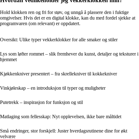
Hvordan vedlikeholder jeg vekkerklokken min?
Hold klokken ren og fri for støv, og unngå å plassere den i fuktige
omgivelser. Hvis det er en digital klokke, kan du med fordel sjekke at
programvaren (om relevant) er oppdatert.
Oversikt: Ulike typer vekkerklokker for alle smaker og stiler
Lys som løfter rommet – slik fremhever du kunst, detaljer og teksturer i
hjemmet
Kjøkkenkniver presentert – fra skrellekniver til kokkekniver
Vinkjøleskap – en introduksjon til typer og muligheter
Putetrekk – inspirasjon for funksjon og stil
Matlaging som fellesskap: Nyt opplevelsen, ikke bare måltidet
Små endringer, stor forskjell: Juster hverdagsrutinene dine for økt
velvære