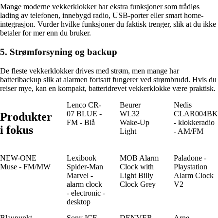
Mange moderne vekkerklokker har ekstra funksjoner som trådløs
lading av telefonen, innebygd radio, USB-porter eller smart home-
integrasjon. Vurder hvilke funksjoner du faktisk trenger, slik at du ikke
betaler for mer enn du bruker.
5. Strømforsyning og backup
De fleste vekkerklokker drives med strøm, men mange har
batteribackup slik at alarmen fortsatt fungerer ved strømbrudd. Hvis du
reiser mye, kan en kompakt, batteridrevet vekkerklokke være praktisk.
Lenco CR-
Beurer
Nedis
07 BLUE -
WL32
CLAR004BK
Produkter
FM - Blå
Wake-Up
- klokkeradio
i fokus
Light
- AM/FM
NEW-ONE
Lexibook
MOB Alarm
Paladone -
Muse - FM/MW
Spider-Man
Clock with
Playstation
Marvel -
Light Billy
Alarm Clock
alarm clock
Clock Grey
V2
- electronic -
desktop
Blaupunkt
Sony ICF-
DENVER
Arne