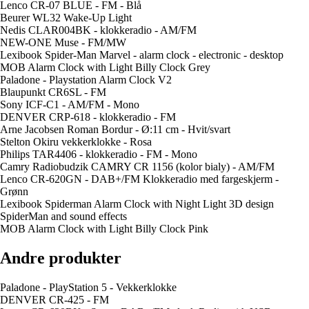
Lenco CR-07 BLUE - FM - Blå
Beurer WL32 Wake-Up Light
Nedis CLAR004BK - klokkeradio - AM/FM
NEW-ONE Muse - FM/MW
Lexibook Spider-Man Marvel - alarm clock - electronic - desktop
MOB Alarm Clock with Light Billy Clock Grey
Paladone - Playstation Alarm Clock V2
Blaupunkt CR6SL - FM
Sony ICF-C1 - AM/FM - Mono
DENVER CRP-618 - klokkeradio - FM
Arne Jacobsen Roman Bordur - Ø:11 cm - Hvit/svart
Stelton Okiru vekkerklokke - Rosa
Philips TAR4406 - klokkeradio - FM - Mono
Camry Radiobudzik CAMRY CR 1156 (kolor bialy) - AM/FM
Lenco CR-620GN - DAB+/FM Klokkeradio med fargeskjerm -
Grønn
Lexibook Spiderman Alarm Clock with Night Light 3D design
SpiderMan and sound effects
MOB Alarm Clock with Light Billy Clock Pink
Andre produkter
Paladone - PlayStation 5 - Vekkerklokke
DENVER CR-425 - FM