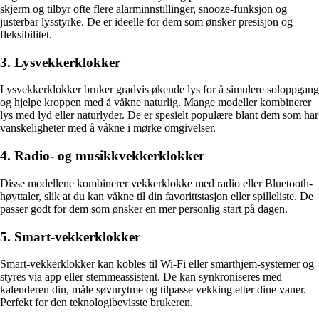
skjerm og tilbyr ofte flere alarminnstillinger, snooze-funksjon og
justerbar lysstyrke. De er ideelle for dem som ønsker presisjon og
fleksibilitet.
3. Lysvekkerklokker
Lysvekkerklokker bruker gradvis økende lys for å simulere soloppgang
og hjelpe kroppen med å våkne naturlig. Mange modeller kombinerer
lys med lyd eller naturlyder. De er spesielt populære blant dem som har
vanskeligheter med å våkne i mørke omgivelser.
4. Radio- og musikkvekkerklokker
Disse modellene kombinerer vekkerklokke med radio eller Bluetooth-
høyttaler, slik at du kan våkne til din favorittstasjon eller spilleliste. De
passer godt for dem som ønsker en mer personlig start på dagen.
5. Smart-vekkerklokker
Smart-vekkerklokker kan kobles til Wi-Fi eller smarthjem-systemer og
styres via app eller stemmeassistent. De kan synkroniseres med
kalenderen din, måle søvnrytme og tilpasse vekking etter dine vaner.
Perfekt for den teknologibevisste brukeren.