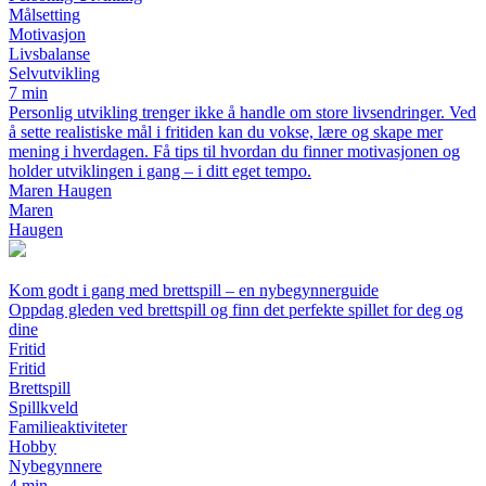
Målsetting
Motivasjon
Livsbalanse
Selvutvikling
7 min
Personlig utvikling trenger ikke å handle om store livsendringer. Ved
å sette realistiske mål i fritiden kan du vokse, lære og skape mer
mening i hverdagen. Få tips til hvordan du finner motivasjonen og
holder utviklingen i gang – i ditt eget tempo.
Maren Haugen
Maren
Haugen
Kom godt i gang med brettspill – en nybegynnerguide
Oppdag gleden ved brettspill og finn det perfekte spillet for deg og
dine
Fritid
Fritid
Brettspill
Spillkveld
Familieaktiviteter
Hobby
Nybegynnere
4 min