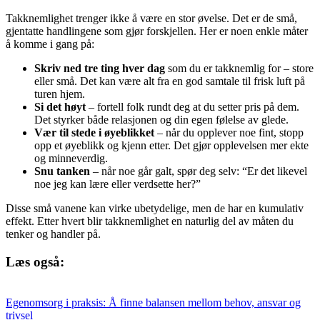
Takknemlighet trenger ikke å være en stor øvelse. Det er de små,
gjentatte handlingene som gjør forskjellen. Her er noen enkle måter
å komme i gang på:
Skriv ned tre ting hver dag
som du er takknemlig for – store
eller små. Det kan være alt fra en god samtale til frisk luft på
turen hjem.
Si det høyt
– fortell folk rundt deg at du setter pris på dem.
Det styrker både relasjonen og din egen følelse av glede.
Vær til stede i øyeblikket
– når du opplever noe fint, stopp
opp et øyeblikk og kjenn etter. Det gjør opplevelsen mer ekte
og minneverdig.
Snu tanken
– når noe går galt, spør deg selv: “Er det likevel
noe jeg kan lære eller verdsette her?”
Disse små vanene kan virke ubetydelige, men de har en kumulativ
effekt. Etter hvert blir takknemlighet en naturlig del av måten du
tenker og handler på.
Læs også:
Egenomsorg i praksis: Å finne balansen mellom behov, ansvar og
trivsel