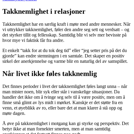
Takknemlighet i relasjoner
Takknemlighet har en særlig kraft i møte med andre mennesker. Når
vi uttrykker takknemlighet, føler den andre seg sett og verdsatt – og
det styrker tillit og fellesskap. Samtidig blir vi selv mer bevisste på
hvor mye vi faktisk får fra andre.
Et enkelt “takk for at du tok deg tid” eller “jeg setter pris på det du
gjorde” kan endre stemningen i en samtale. Det skaper en positiv
sirkel der anerkjennelse og varme blir en naturlig del av samspillet.
Når livet ikke føles takknemlig
Det finnes perioder i livet der takknemlighet føles langt unna – når
man mister noen, blir syk eller står i vanskelige situasjoner. Da
handler det ikke om å tvinge seg selv til å være positiv, men om å
finne små glimt av lys midt i mørket. Kanskje er det støtte fra en
venn, et øyeblikk av ro, eller bare det at man klarer å stå opp og
møte dagen.
Å øve på takknemlighet i motgang kan gi styrke og perspektiv. Det
betyr ikke at man fornekter smerten, men at man samtidig