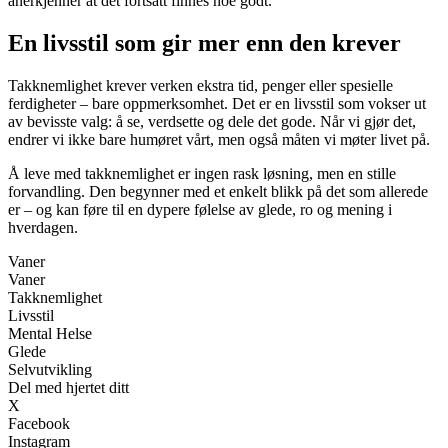
anerkjenner at det fortsatt finnes noe godt.
En livsstil som gir mer enn den krever
Takknemlighet krever verken ekstra tid, penger eller spesielle
ferdigheter – bare oppmerksomhet. Det er en livsstil som vokser ut
av bevisste valg: å se, verdsette og dele det gode. Når vi gjør det,
endrer vi ikke bare humøret vårt, men også måten vi møter livet på.
Å leve med takknemlighet er ingen rask løsning, men en stille
forvandling. Den begynner med et enkelt blikk på det som allerede
er – og kan føre til en dypere følelse av glede, ro og mening i
hverdagen.
Vaner
Vaner
Takknemlighet
Livsstil
Mental Helse
Glede
Selvutvikling
Del med hjertet ditt
X
Facebook
Instagram