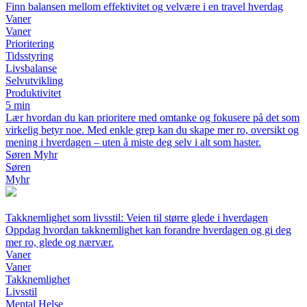
Finn balansen mellom effektivitet og velvære i en travel hverdag
Vaner
Vaner
Prioritering
Tidsstyring
Livsbalanse
Selvutvikling
Produktivitet
5 min
Lær hvordan du kan prioritere med omtanke og fokusere på det som
virkelig betyr noe. Med enkle grep kan du skape mer ro, oversikt og
mening i hverdagen – uten å miste deg selv i alt som haster.
Søren Myhr
Søren
Myhr
Takknemlighet som livsstil: Veien til større glede i hverdagen
Oppdag hvordan takknemlighet kan forandre hverdagen og gi deg
mer ro, glede og nærvær.
Vaner
Vaner
Takknemlighet
Livsstil
Mental Helse