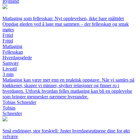
Rydland
Matlaging som fellesskap: Nyt opplevelsen, ikke bare måltidet
Oppdag gleden ved å lage mat sammen – der fellesskap og smak
møtes
Fritid
Fritid
Matlaging
Fellesskap
Hverdagsglede
Samvær
Livsstil
3 min
Matlaging kan være mer enn en praktisk oppgave. Når vi samles på
kjøkkenet, skaper vi minner, styrker relasjoner og finner ro i
hverdagen. Utforsk hvordan felles matlaging kan bli en opplevelse
som bringer mennesker nærmere hverandre.
Tobias Schneider
Tobias
Schneider
Små endringer, stor forskjell: Juster hverdagsrutinene dine for økt
velvære