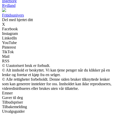
Ingeborg
Rydland
Fritidsunivers
Del med hjertet ditt
X
Facebook
Instagram
LinkedIn
YouTube
Pinterest
TikTok
Mail
RSS
© Uautorisert bruk er forbudt.
© Alt innhold er beskyttet. Vi kan tjene penger når du klikker på en
lenke og foretar et kjøp fra en selger.
© Alle rettigheter forbeholdt. Denne siden bruker tilknyttede lenker
som kan generere inntekter for oss. Innholdet kan ikke reproduseres,
videredistribueres eller brukes uten vår tillatelse.
Emner
Gaver til deg
Tilbudspriser
Tilbakemelding
Utvalgsguider