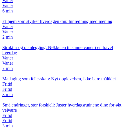
Vaner
Vaner
6 min
Et hjem som styrker hverdagen din: Innredning med mening
Vaner
Vaner
2 min
Struktur og planlegging: Nøkkelen til sunne vaner i en travel
hverdag
Vaner
Vaner
7 min
Matlaging som fellesskap: Nyt opplevelsen, ikke bare måltidet
Fritid
Fritid
3 min
Små endringer, stor forskjell: Juster hverdagsrutinene dine for økt
velvære
Fritid
Fritid
3 min