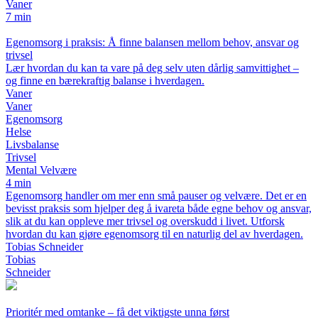
Vaner
7 min
Egenomsorg i praksis: Å finne balansen mellom behov, ansvar og
trivsel
Lær hvordan du kan ta vare på deg selv uten dårlig samvittighet –
og finne en bærekraftig balanse i hverdagen.
Vaner
Vaner
Egenomsorg
Helse
Livsbalanse
Trivsel
Mental Velvære
4 min
Egenomsorg handler om mer enn små pauser og velvære. Det er en
bevisst praksis som hjelper deg å ivareta både egne behov og ansvar,
slik at du kan oppleve mer trivsel og overskudd i livet. Utforsk
hvordan du kan gjøre egenomsorg til en naturlig del av hverdagen.
Tobias Schneider
Tobias
Schneider
Prioritér med omtanke – få det viktigste unna først