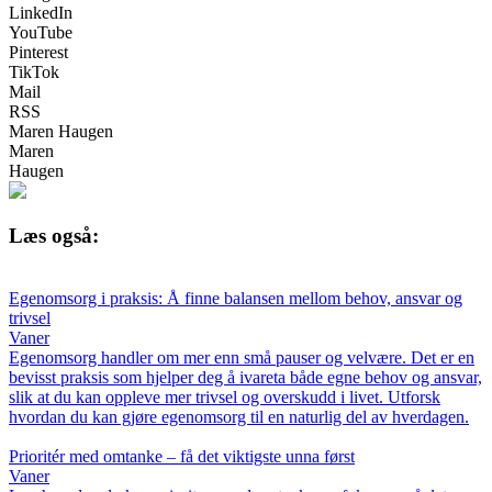
LinkedIn
YouTube
Pinterest
TikTok
Mail
RSS
Maren Haugen
Maren
Haugen
Læs også:
Egenomsorg i praksis: Å finne balansen mellom behov, ansvar og
trivsel
Vaner
Egenomsorg handler om mer enn små pauser og velvære. Det er en
bevisst praksis som hjelper deg å ivareta både egne behov og ansvar,
slik at du kan oppleve mer trivsel og overskudd i livet. Utforsk
hvordan du kan gjøre egenomsorg til en naturlig del av hverdagen.
Prioritér med omtanke – få det viktigste unna først
Vaner