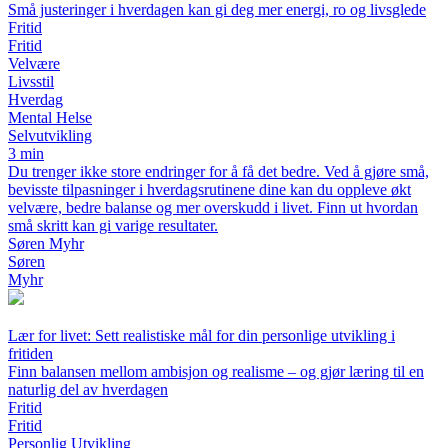
Små justeringer i hverdagen kan gi deg mer energi, ro og livsglede
Fritid
Fritid
Velvære
Livsstil
Hverdag
Mental Helse
Selvutvikling
3 min
Du trenger ikke store endringer for å få det bedre. Ved å gjøre små,
bevisste tilpasninger i hverdagsrutinene dine kan du oppleve økt
velvære, bedre balanse og mer overskudd i livet. Finn ut hvordan
små skritt kan gi varige resultater.
Søren Myhr
Søren
Myhr
Lær for livet: Sett realistiske mål for din personlige utvikling i
fritiden
Finn balansen mellom ambisjon og realisme – og gjør læring til en
naturlig del av hverdagen
Fritid
Fritid
Personlig Utvikling