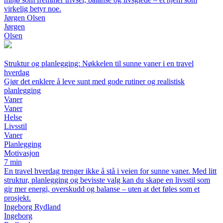
virkelig betyr noe.
Jørgen Olsen
Jørgen
Olsen
Struktur og planlegging: Nøkkelen til sunne vaner i en travel
hverdag
Gjør det enklere å leve sunt med gode rutiner og realistisk
planlegging
Vaner
Vaner
Helse
Livsstil
Vaner
Planlegging
Motivasjon
7 min
En travel hverdag trenger ikke å stå i veien for sunne vaner. Med litt
struktur, planlegging og bevisste valg kan du skape en livsstil som
gir mer energi, overskudd og balanse – uten at det føles som et
prosjekt.
Ingeborg Rydland
Ingeborg