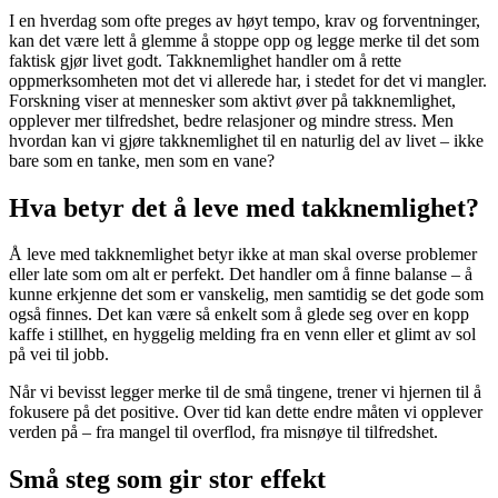
I en hverdag som ofte preges av høyt tempo, krav og forventninger,
kan det være lett å glemme å stoppe opp og legge merke til det som
faktisk gjør livet godt. Takknemlighet handler om å rette
oppmerksomheten mot det vi allerede har, i stedet for det vi mangler.
Forskning viser at mennesker som aktivt øver på takknemlighet,
opplever mer tilfredshet, bedre relasjoner og mindre stress. Men
hvordan kan vi gjøre takknemlighet til en naturlig del av livet – ikke
bare som en tanke, men som en vane?
Hva betyr det å leve med takknemlighet?
Å leve med takknemlighet betyr ikke at man skal overse problemer
eller late som om alt er perfekt. Det handler om å finne balanse – å
kunne erkjenne det som er vanskelig, men samtidig se det gode som
også finnes. Det kan være så enkelt som å glede seg over en kopp
kaffe i stillhet, en hyggelig melding fra en venn eller et glimt av sol
på vei til jobb.
Når vi bevisst legger merke til de små tingene, trener vi hjernen til å
fokusere på det positive. Over tid kan dette endre måten vi opplever
verden på – fra mangel til overflod, fra misnøye til tilfredshet.
Små steg som gir stor effekt