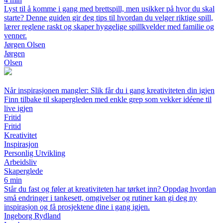
Lyst til å komme i gang med brettspill, men usikker på hvor du skal
starte? Denne guiden gir deg tips til hvordan du velger riktige spill,
lærer reglene raskt og skaper hyggelige spillkvelder med familie og
venner.
Jørgen Olsen
Jørgen
Olsen
Når inspirasjonen mangler: Slik får du i gang kreativiteten din igjen
Finn tilbake til skapergleden med enkle grep som vekker idéene til
live igjen
Fritid
Fritid
Kreativitet
Inspirasjon
Personlig Utvikling
Arbeidsliv
Skaperglede
6 min
Står du fast og føler at kreativiteten har tørket inn? Oppdag hvordan
små endringer i tankesett, omgivelser og rutiner kan gi deg ny
inspirasjon og få prosjektene dine i gang igjen.
Ingeborg Rydland