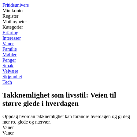
Fritidsunivers
Min konto
Register
Mail nyheter
Kategorier
Erfaring
Interesser
Vaner
Familie
Møbler
Penger
Smak
Velvære
Skjønnhet
Tech
Takknemlighet som livsstil: Veien til
større glede i hverdagen
Oppdag hvordan takknemlighet kan forandre hverdagen og gi deg
mer ro, glede og nærvær.
Vaner
Vaner