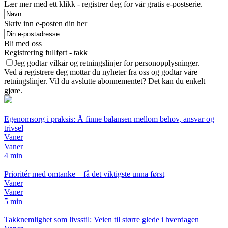
Lær mer med ett klikk - registrer deg for vår gratis e-postserie.
Skriv inn e-posten din her
Bli med oss
Registrering fullført - takk
Jeg godtar vilkår og retningslinjer for personopplysninger.
Ved å registrere deg mottar du nyheter fra oss og godtar våre
retningslinjer. Vil du avslutte abonnementet? Det kan du enkelt
gjøre.
Egenomsorg i praksis: Å finne balansen mellom behov, ansvar og
trivsel
Vaner
Vaner
4 min
Prioritér med omtanke – få det viktigste unna først
Vaner
Vaner
5 min
Takknemlighet som livsstil: Veien til større glede i hverdagen