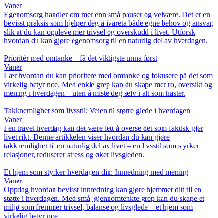
Vaner
Egenomsorg handler om mer enn små pauser og velvære. Det er en
bevisst praksis som hjelper deg å ivareta både egne behov og ansvar,
slik at du kan oppleve mer trivsel og overskudd i livet. Utforsk
hvordan du kan gjøre egenomsorg til en naturlig del av hverdagen.
Prioritér med omtanke – få det viktigste unna først
Vaner
Lær hvordan du kan prioritere med omtanke og fokusere på det som
virkelig betyr noe. Med enkle grep kan du skape mer ro, oversikt og
mening i hverdagen – uten å miste deg selv i alt som haster.
Takknemlighet som livsstil: Veien til større glede i hverdagen
Vaner
I en travel hverdag kan det være lett å overse det som faktisk gjør
livet rikt. Denne artikkelen viser hvordan du kan gjøre
takknemlighet til en naturlig del av livet – en livsstil som styrker
relasjoner, reduserer stress og øker livsgleden.
Et hjem som styrker hverdagen din: Innredning med mening
Vaner
Oppdag hvordan bevisst innredning kan gjøre hjemmet ditt til en
støtte i hverdagen. Med små, gjennomtenkte grep kan du skape et
miljø som fremmer trivsel, balanse og livsglede – et hjem som
virkelig betyr noe.