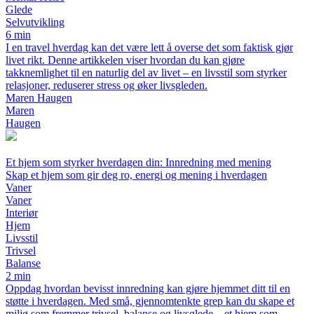
Glede
Selvutvikling
6 min
I en travel hverdag kan det være lett å overse det som faktisk gjør
livet rikt. Denne artikkelen viser hvordan du kan gjøre
takknemlighet til en naturlig del av livet – en livsstil som styrker
relasjoner, reduserer stress og øker livsgleden.
Maren Haugen
Maren
Haugen
Et hjem som styrker hverdagen din: Innredning med mening
Skap et hjem som gir deg ro, energi og mening i hverdagen
Vaner
Vaner
Interiør
Hjem
Livsstil
Trivsel
Balanse
2 min
Oppdag hvordan bevisst innredning kan gjøre hjemmet ditt til en
støtte i hverdagen. Med små, gjennomtenkte grep kan du skape et
miljø som fremmer trivsel, balanse og livsglede – et hjem som