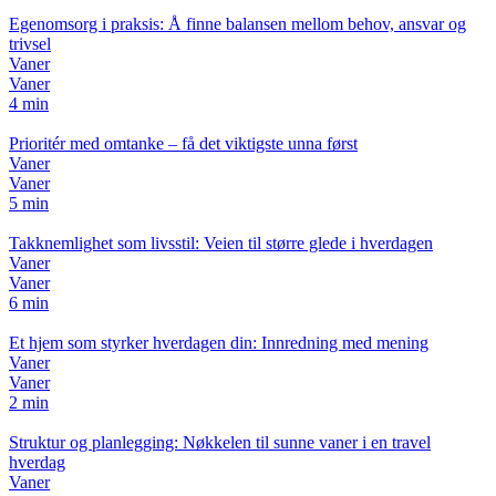
Egenomsorg i praksis: Å finne balansen mellom behov, ansvar og
trivsel
Vaner
Vaner
4 min
Prioritér med omtanke – få det viktigste unna først
Vaner
Vaner
5 min
Takknemlighet som livsstil: Veien til større glede i hverdagen
Vaner
Vaner
6 min
Et hjem som styrker hverdagen din: Innredning med mening
Vaner
Vaner
2 min
Struktur og planlegging: Nøkkelen til sunne vaner i en travel
hverdag
Vaner