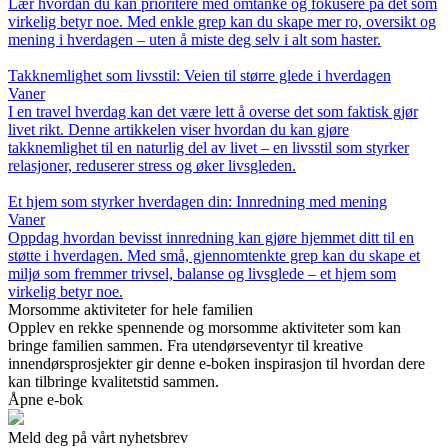
Lær hvordan du kan prioritere med omtanke og fokusere på det som
virkelig betyr noe. Med enkle grep kan du skape mer ro, oversikt og
mening i hverdagen – uten å miste deg selv i alt som haster.
Takknemlighet som livsstil: Veien til større glede i hverdagen
Vaner
I en travel hverdag kan det være lett å overse det som faktisk gjør
livet rikt. Denne artikkelen viser hvordan du kan gjøre
takknemlighet til en naturlig del av livet – en livsstil som styrker
relasjoner, reduserer stress og øker livsgleden.
Et hjem som styrker hverdagen din: Innredning med mening
Vaner
Oppdag hvordan bevisst innredning kan gjøre hjemmet ditt til en
støtte i hverdagen. Med små, gjennomtenkte grep kan du skape et
miljø som fremmer trivsel, balanse og livsglede – et hjem som
virkelig betyr noe.
Morsomme aktiviteter for hele familien
Opplev en rekke spennende og morsomme aktiviteter som kan
bringe familien sammen. Fra utendørseventyr til kreative
innendørsprosjekter gir denne e-boken inspirasjon til hvordan dere
kan tilbringe kvalitetstid sammen.
Åpne e-bok
Meld deg på vårt nyhetsbrev